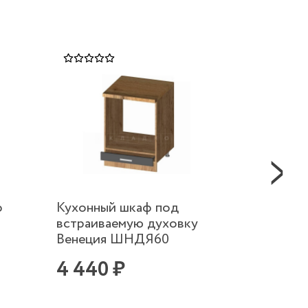
ф
Кухонный шкаф под
Кухон
встраиваемую духовку
углов
Венеция ШНДЯ60
правы
4 440 ₽
6 42