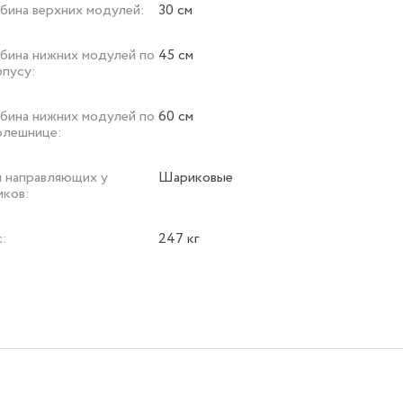
убина верхних модулей:
30 см
убина нижних модулей по
45 см
рпусу:
убина нижних модулей по
60 см
олешнице:
п направляющих у
Шариковые
иков:
с:
247 кг