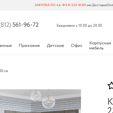
ЗАКУПКА ПО 44-ФЗ И 223-ФЗ
О нас
Доставка
Опл
(812)
561-96-72
Ежедневно с 10:00 до 20:00
Корпусная
анные
Прихожие
Детские
Офис
мебель
80 см
К
2