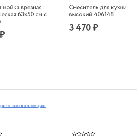
я мойка врезная
Смеситель для кухни
еская 63х50 см с
высокий 406148
м
3 470 ₽
 ₽
реть всю коллекцию