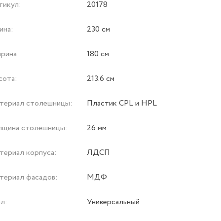
тикул:
20178
ина:
230 см
рина:
180 см
сота:
213.6 см
териал столешницы:
Пластик CPL и HPL
лщина столешницы:
26 мм
териал корпуса:
ЛДСП
териал фасадов:
МДФ
л:
Универсальный