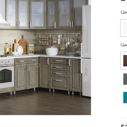
Цв
Цв