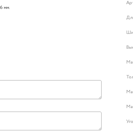
Ар
6 мм.
Дл
Ши
Вы
Ма
То
Ма
Ма
Уго