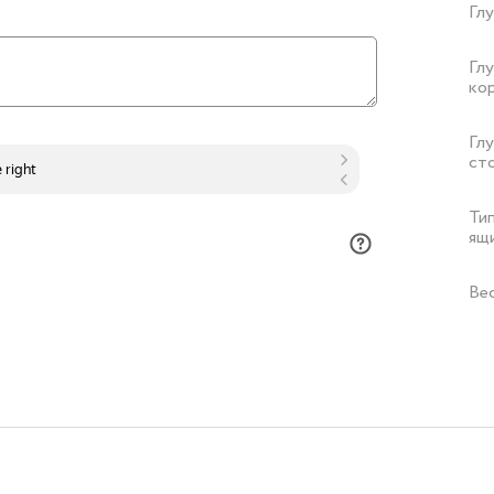
Гл
Гл
ко
Гл
ст
Ти
ящ
Ве