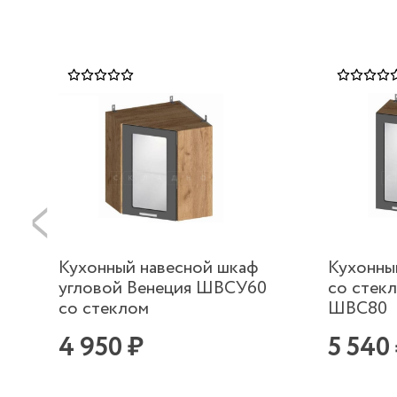
Кухонный навесной шкаф
Кухонны
угловой Венеция ШВСУ60
со стек
со стеклом
ШВС80
4 950 ₽
5 540