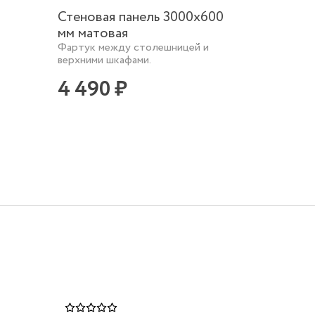
Стеновая панель 3000х600
Сушилк
мм матовая
800
Фартук между столешницей и
1 65
верхними шкафами.
4 490 ₽