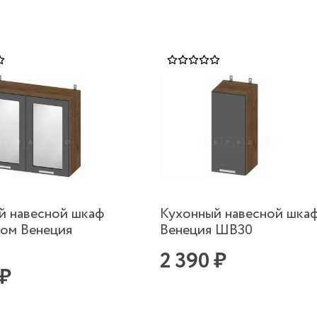
й навесной шкаф
Кухонный навесной шка
лом Венеция
Венеция ШВ30
2 390 ₽
 ₽