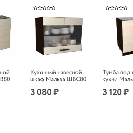
сной
Кухонный навесной
Тумба под 
ШВ80
шкаф Мальва ШВС80
кухни Мал
3 080 ₽
3 120 ₽