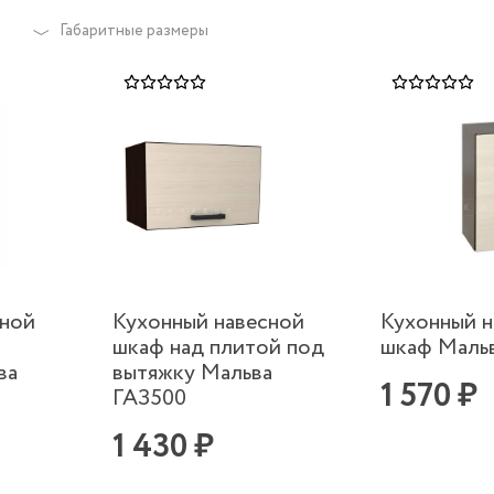
Габаритные размеры
сной
Кухонный навесной
Кухонный н
шкаф над плитой под
шкаф Маль
ва
вытяжку Мальва
1 570 ₽
ГАЗ500
1 430 ₽