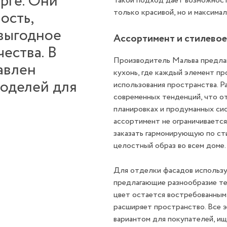
рге. Они
Такой подход дает возможност
только красивой, но и максима
ость,
выгодное
Ассортимент и стилевое
ества. В
Производитель Мальва предла
авлен
кухонь, где каждый элемент п
оделей для
использования пространства. Р
современных тенденций, что о
планировках и продуманных сис
ассортимент не ограничивается
заказать гармонирующую по ст
целостный образ во всем доме.
Для отделки фасадов использ
предлагающие разнообразие те
цвет остается востребованным 
расширяет пространство. Все 
вариантом для покупателей, и