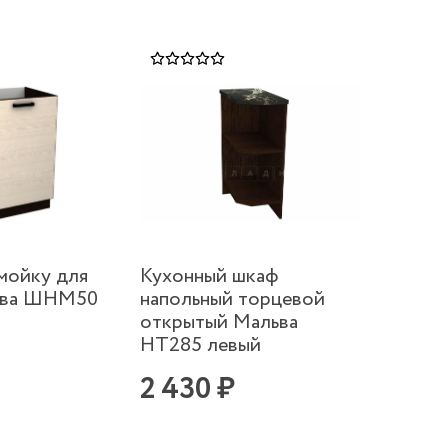
мойку для
Кухонный шкаф
ьва ШНМ50
напольный торцевой
открытый Мальва
НТ285 левый
2 430 ₽