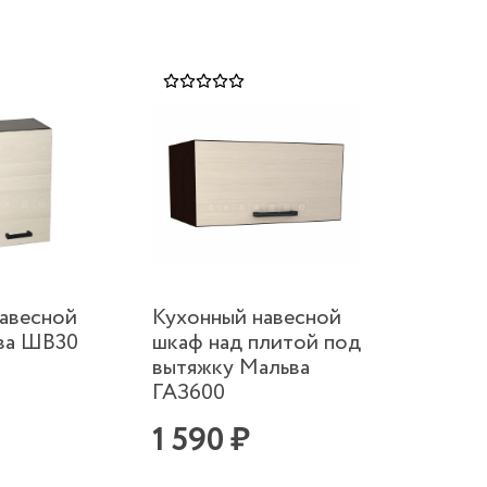
авесной
Кухонный навесной
ва ШВ30
шкаф над плитой под
вытяжку Мальва
ГАЗ600
1 590 ₽