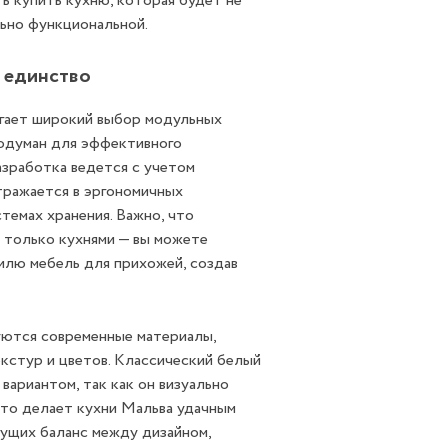
ь купить кухню, которая будет не
льно функциональной.
 единство
гает широкий выбор модульных
родуман для эффективного
азработка ведется с учетом
тражается в эргономичных
темах хранения. Важно, что
 только кухнями — вы можете
илю мебель для прихожей, создав
уются современные материалы,
кстур и цветов. Классический белый
вариантом, так как он визуально
это делает кухни Мальва удачным
щущих баланс между дизайном,