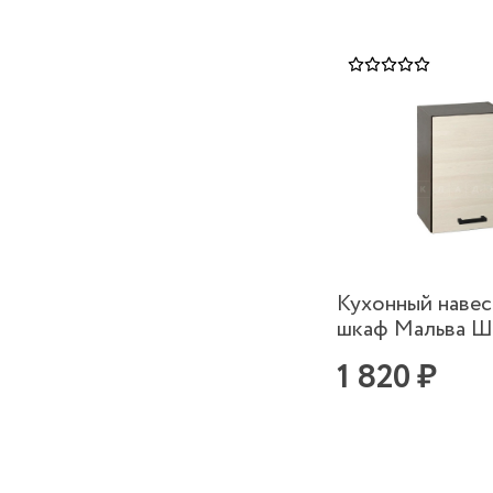
Кухонный наве
шкаф Мальва 
1 820 ₽