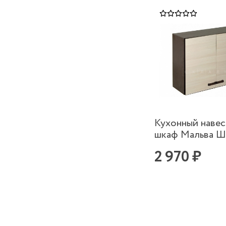
Кухонный наве
шкаф Мальва 
2 970 ₽