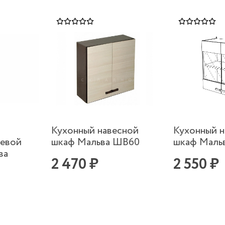
Кухонный навесной
Кухонный н
цевой
шкаф Мальва ШВ60
шкаф Маль
ва
2 470 ₽
2 550 ₽