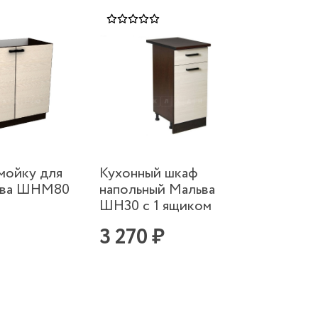
мойку для
Кухонный шкаф
ьва ШНМ80
напольный Мальва
ШН30 с 1 ящиком
3 270 ₽