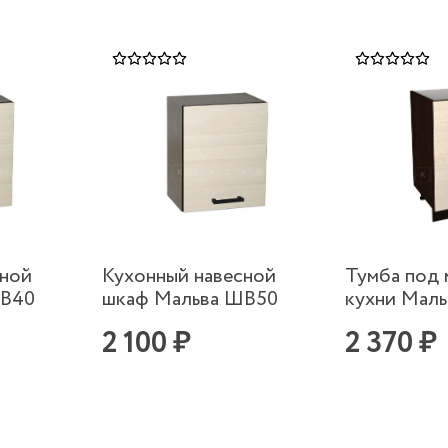
сной
Кухонный навесной
Тумба под 
ШВ40
шкаф Мальва ШВ50
кухни Мал
2 100 ₽
2 370 ₽