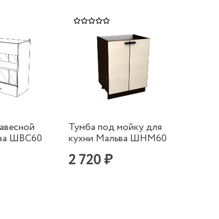
авесной
Тумба под мойку для
ва ШВС60
кухни Мальва ШНМ60
2 720 ₽