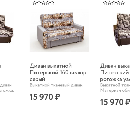
й
Диван выкатной
Диван вык
Питерский 160 велюр
Питерский
серый
рогожка у
диван.
Выкатной тканевый диван.
Выкатной ткан
огожка.
Материал обив
15 970 ₽
15 970 