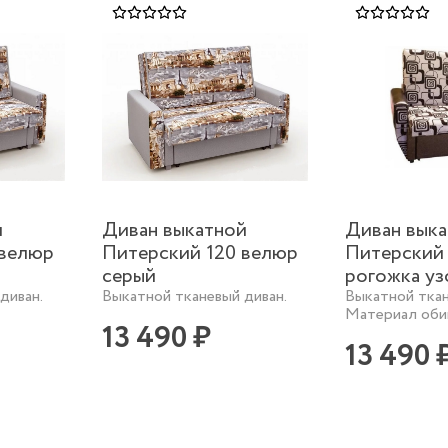
й
Диван выкатной
Диван вык
 велюр
Питерский 120 велюр
Питерский
серый
рогожка у
диван.
Выкатной тканевый диван.
Выкатной ткан
Материал обив
13 490 ₽
13 490 