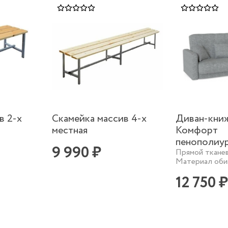
в 2-х
Скамейка массив 4-х
Диван-кни
местная
Комфорт
пенополиу
9 990 ₽
Прямой тканев
Материал обив
12 750 ₽