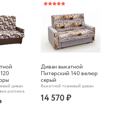
атной
Диван выкатной
 120
Питерский 140 велюр
зоры
серый
евый диван.
Выкатной тканевый диван.
ки рогожка.
14 570 ₽
₽