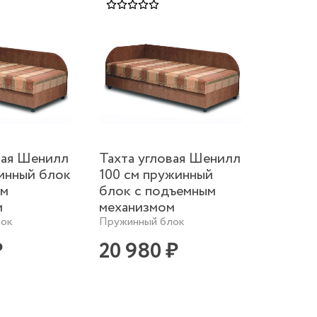
вая Шенилл
Тахта угловая Шенилл
инный блок
100 см пружинный
ым
блок с подъемным
м
механизмом
лок
Пружинный блок
₽
20 980 ₽