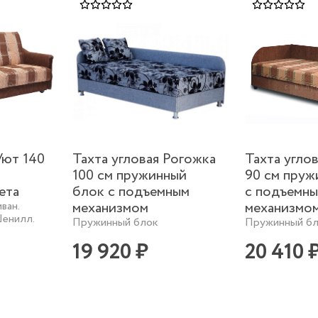
Уют 140
Тахта угловая Рогожка
Тахта угло
100 см пружинный
90 см пруж
ета
блок с подъемным
с подъемн
ван.
механизмом
механизмо
енилл.
Пружинный блок
Пружинный б
19 920 ₽
20 410 