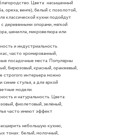
благородство. Цвета: насыщенный
, ореха, венге), белый с позолотой,
Для классической кухни подойдут
я с деревянными опорами, мягкой
юра, шенилла, микровелюра или
ность и индустриальность.
ас, часто хромированный,
ные посадочные места. Популярны
ый, бирюзовый, красный, оранжевый,
ее строгого интерьера можно
и синие стулья, а для яркой
ветные модели.
ность и натуральность. Цвета:
зовый, фиолетовый, зелёный,
лья часто имеют эффект
расширить небольшую кухню,
ых тонах: белый, молочный,