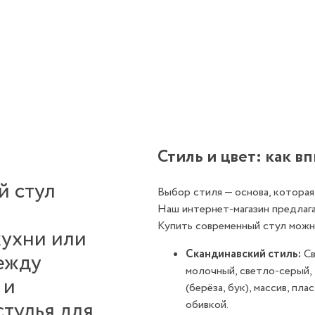
Стиль и цвет: как в
й стул
Выбор стиля — основа, которая
Наш интернет-магазин предлаг
Купить современный стул можн
кухни или
Скандинавский стиль:
Св
между
молочный, светло-серый
,
 и
(берёза, бук),
массив,
плас
стулья для
обивкой.