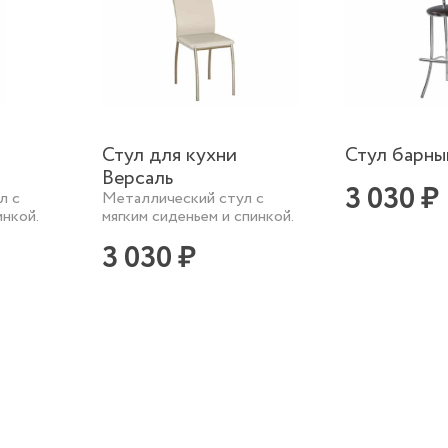
Стул для кухни
Стул барны
Версаль
3 030 ₽
л с
Металлический стул с
инкой.
мягким сиденьем и спинкой.
3 030 ₽