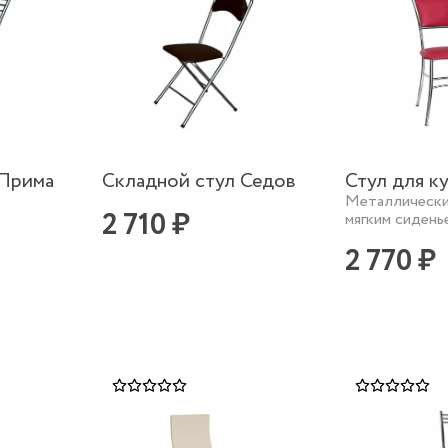
 Прима
Складной стул Седов
Стул для к
Металлически
2 710 ₽
мягким сидень
2 770 ₽