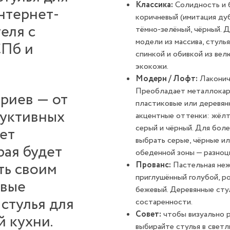
Классика:
Солидность и 
нтернет-
коричневый (имитация дуба
еля с
тёмно-зелёный, чёрный. 
модели из массива, стуль
СПб и
спинкой и обивкой из вел
экокожи.
Модерн / Лофт:
Лаконич
Преобладает металлокарк
риев — от
пластиковые или деревян
руктивных
акцентные оттенки: жёлт
серый и чёрный. Для бол
ет
выбрать серые, чёрные ил
рая будет
обеденной зоны — разноц
ть своим
Прованс:
Пастельная неж
приглушённый голубой, ро
овые
бежевый. Деревянные сту
стулья для
состаренности.
Совет:
чтобы визуально 
й кухни.
выбирайте стулья в светл