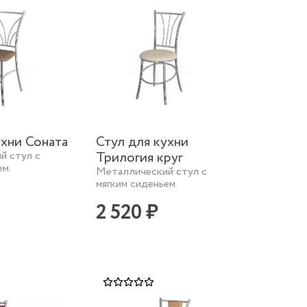
ухни Соната
Стул для кухни
й стул с
Трилогия круг
ем.
Металлический стул с
мягким сиденьем.
2 520 ₽