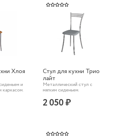
ухни Хлоя
Стул для кухни Трио
лайт
 сиденьем и
Металлический стул с
 каркасом.
мягким сиденьем.
2 050 ₽