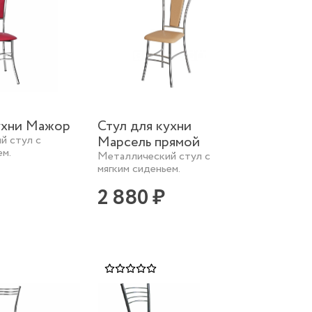
ухни Мажор
Стул для кухни
й стул с
Марсель прямой
ем.
Металлический стул с
мягким сиденьем.
2 880 ₽