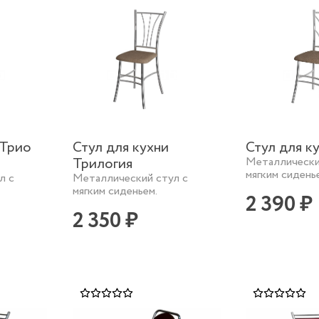
 Трио
Стул для кухни
Стул для к
Трилогия
Металлически
мягким сидень
л с
Металлический стул с
мягким сиденьем.
2 390 ₽
2 350 ₽