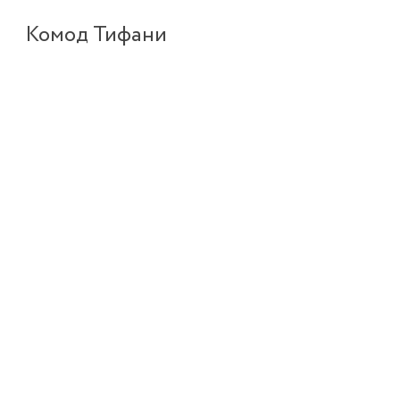
Комод Тифани
17 180 ₽
Детские диваны
Детские комоды
Детские кровати
Детские матрасы
Детские столы