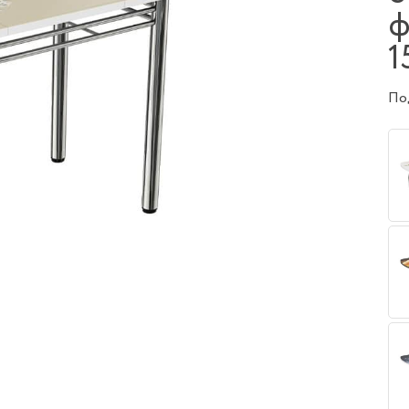
ф
1
Под