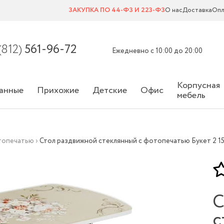
ЗАКУПКА ПО 44-ФЗ И 223-ФЗ
О нас
Доставка
Опл
(812)
561-96-72
Ежедневно с 10:00 до 20:00
Корпусная
анные
Прихожие
Детские
Офис
мебель
топечатью
›
Стол раздвижной стеклянный с фотопечатью Букет 2 1
С
с