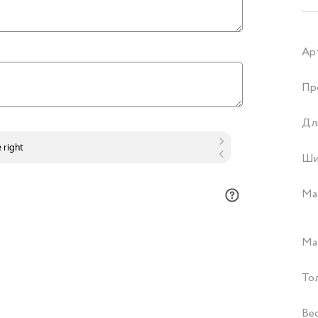
Ар
Пр
Дл
Ши
Ма
Ма
То
Ве