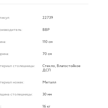
тикул:
22739
оизводитель:
ВВР
ина:
110 см
рина:
70 см
териал столешницы:
Стекло, Влагостойкое
ДСП
териал ножек:
Металл
лщина столешницы:
30 мм
с:
16 кг