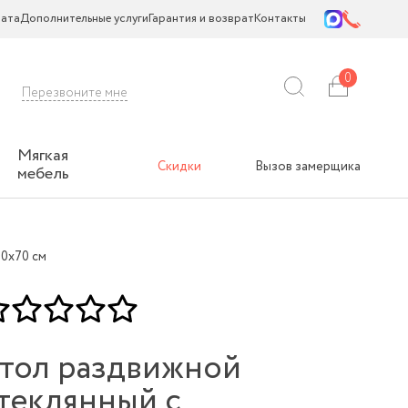
ата
Дополнительные услуги
Гарантия и возврат
Контакты
0
Перезвоните мне
Мягкая
Скидки
Вызов замерщика
мебель
50х70 см
тол раздвижной
теклянный с