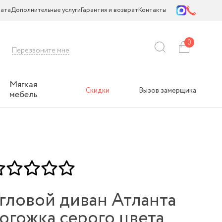
ата
Дополнительные услуги
Гарантия и возврат
Контакты
0
Перезвоните мне
Мягкая
Скидки
Вызов замерщика
мебель
гловой диван Атланта
огожка серого цвета