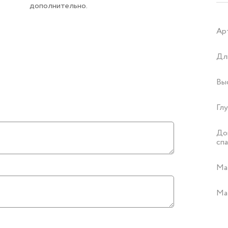
дополнительно.
Ар
Дл
Вы
Глу
Доп
сп
Ма
Ма