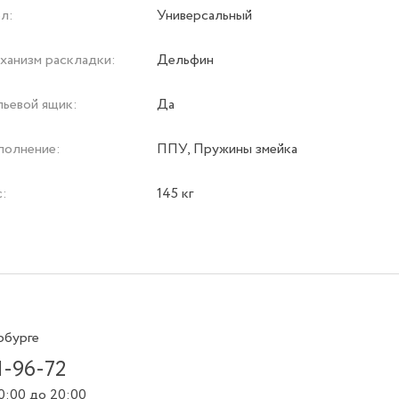
л:
Универсальный
ханизм раскладки:
Дельфин
льевой ящик:
Да
полнение:
ППУ, Пружины змейка
с:
145 кг
рбурге
1-96-72
0:00 до 20:00