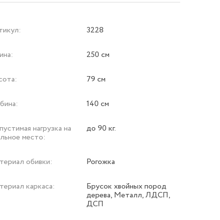
тикул:
3228
ина:
250 см
сота:
79 см
бина:
140 см
устимая нагрузка на
до 90 кг.
альное место:
териал обивки:
Рогожка
териал каркаса:
Брусок хвойных пород
дерева, Металл, ЛДСП,
ДСП