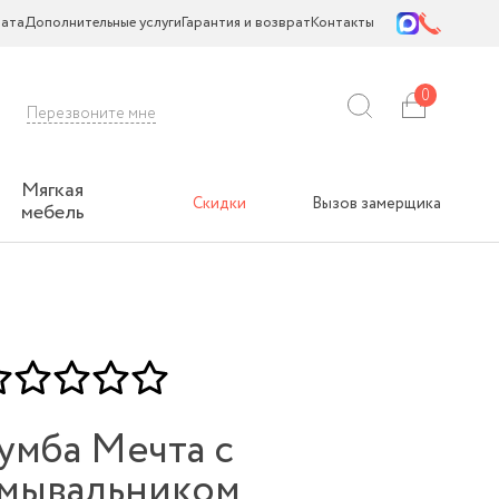
ата
Дополнительные услуги
Гарантия и возврат
Контакты
0
Перезвоните мне
Мягкая
Скидки
Вызов замерщика
мебель
умба Мечта с
мывальником