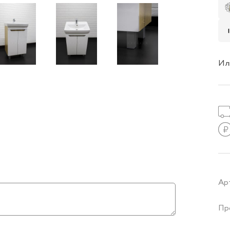
Ил
Ар
Пр