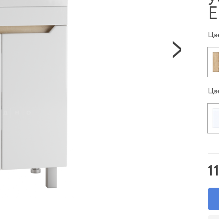
Е
Цв
Цв
1