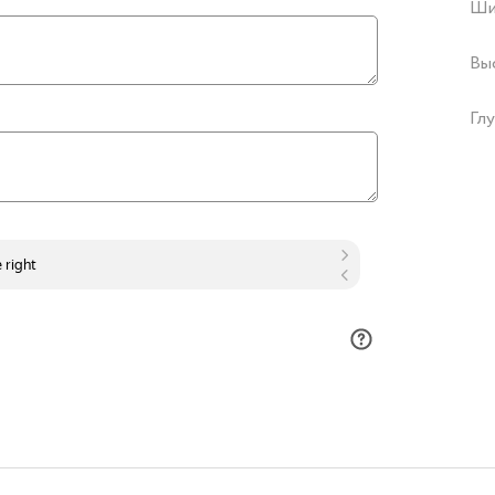
Ши
Вы
Глу