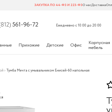
ЗАКУПКА ПО 44-ФЗ И 223-ФЗ
О нас
Доставка
Опл
(812)
561-96-72
Ежедневно с 10:00 до 20:00
Корпусная
анные
Прихожие
Детские
Офис
мебель
ной
›
Тумба Мечта с умывальником Енисей-60 напольная
Т
у