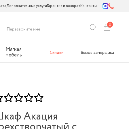
ата
Дополнительные услуги
Гарантия и возврат
Контакты
0
Перезвоните мне
Мягкая
Скидки
Вызов замерщика
мебель
каф Акация
рехстворчатый с