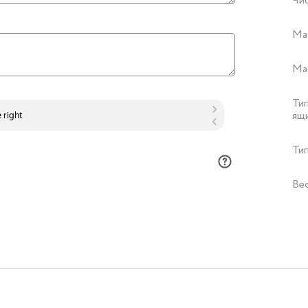
Чи
Ма
Ма
Ти
ящ
Тип
Ве