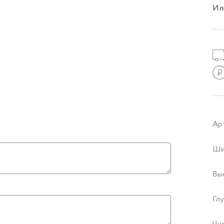
Ил
Ар
Ши
Вы
Глу