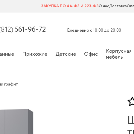
ЗАКУПКА ПО 44-ФЗ И 223-ФЗ
О нас
Доставка
Опл
(812)
561-96-72
Ежедневно с 10:00 до 20:00
Корпусная
анные
Прихожие
Детские
Офис
мебель
ми графит
Ш
т