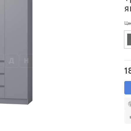
я
Цв
1