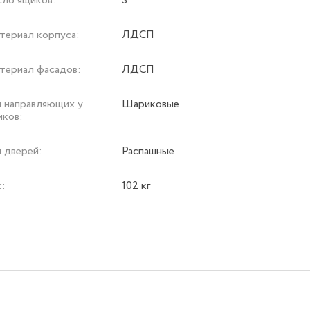
сло ящиков:
3
териал корпуса:
ЛДСП
териал фасадов:
ЛДСП
п направляющих у
Шариковые
иков:
 дверей:
Распашные
с:
102 кг