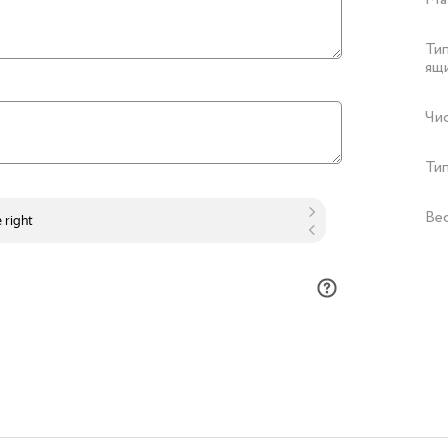
Ти
ящ
Чи
Тип
Ве