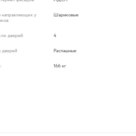
п направляющих у
Шариковые
иков:
сло дверей:
4
 дверей:
Распашные
с:
166 кг