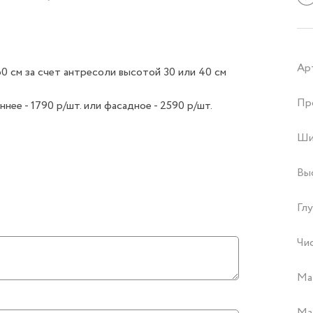
Ар
0 см за счет антресоли высотой 30 или 40 см
Пр
е - 1790 р/шт. или фасадное - 2590 р/шт.
Ши
Вы
Глу
Чи
Ма
Ма