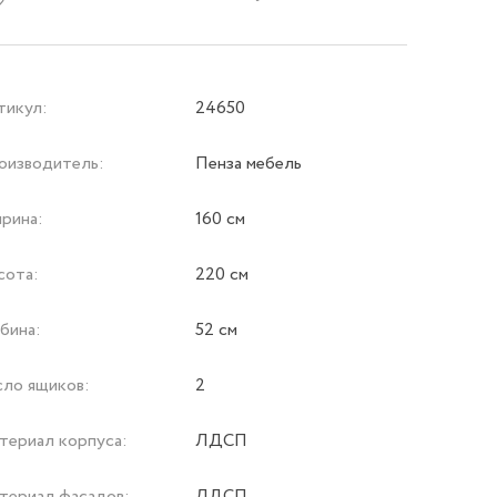
тикул:
24650
оизводитель:
Пенза мебель
рина:
160 см
сота:
220 см
бина:
52 см
сло ящиков:
2
териал корпуса:
ЛДСП
териал фасадов:
ЛДСП