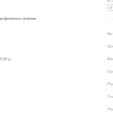
рофильного сечения.
Ар
Ши
Вы
2130 р.
Глу
Ма
То
Ма