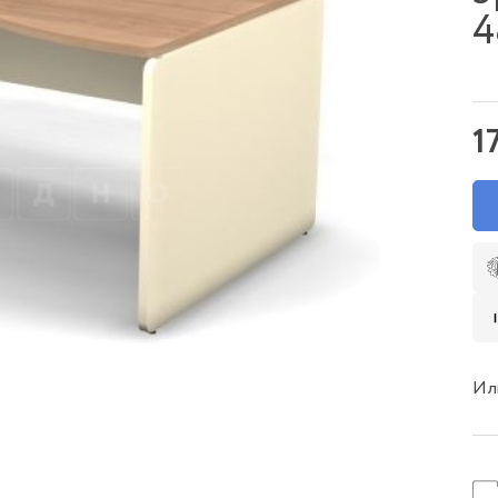
4
1
Ил