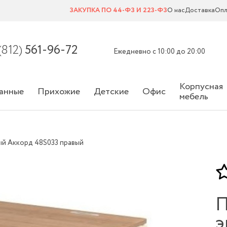
ЗАКУПКА ПО 44-ФЗ И 223-ФЗ
О нас
Доставка
Опл
(812)
561-96-72
Ежедневно с 10:00 до 20:00
Корпусная
анные
Прихожие
Детские
Офис
мебель
ый Аккорд 48S033 правый
П
э