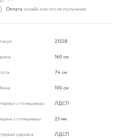
Оплата
онлайн или после получения
тикул:
21528
рина:
160 см
сота:
74 см
бина:
100 см
териал столешницы:
ЛДСП
лщина столешницы:
25 мм
териал каркаса:
ЛДСП