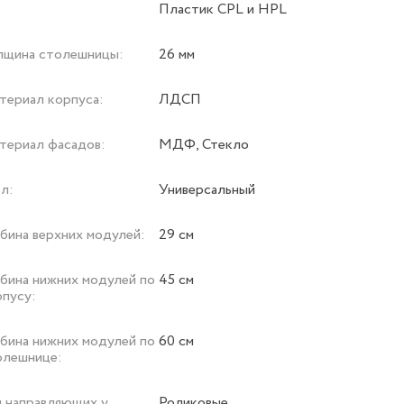
Пластик CPL и HPL
лщина столешницы:
26 мм
териал корпуса:
ЛДСП
териал фасадов:
МДФ, Стекло
л:
Универсальный
убина верхних модулей:
29 см
убина нижних модулей по
45 см
рпусу:
убина нижних модулей по
60 см
олешнице:
п направляющих у
Роликовые