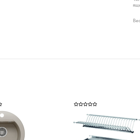
ящ
Ве