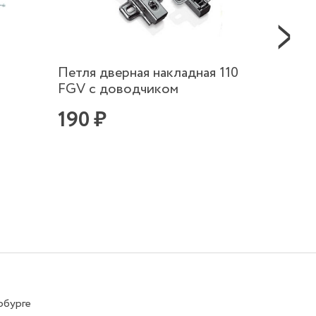
Петля дверная накладная 110
Напра
FGV с доводчиком
полно
45х40
190 ₽
490 
рбурге