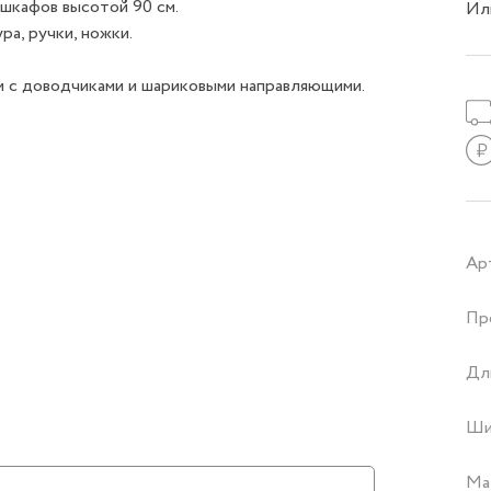
шкафов высотой 90 см.
Ил
ра, ручки, ножки.
 с доводчиками и шариковыми направляющими.
Ар
Пр
Дл
Ши
Ма