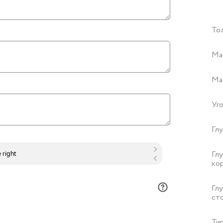
То
Ма
Ма
Уго
Гл
Гл
ко
Гл
ст
Ти