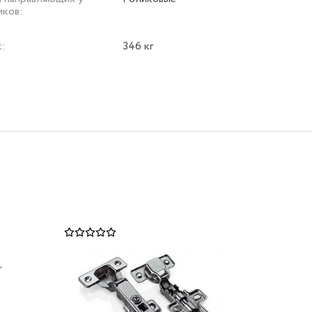
иков:
с:
346 кг