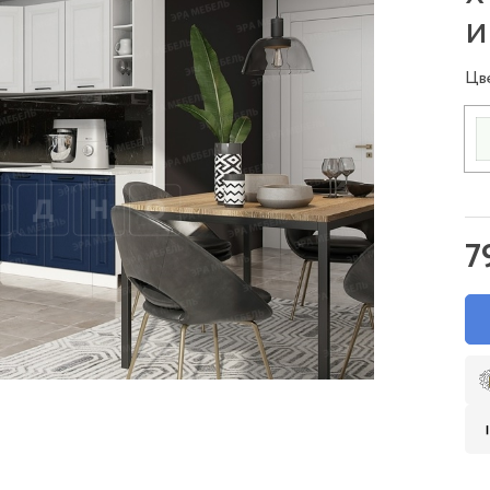
и
Цв
7