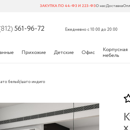
ЗАКУПКА ПО 44-ФЗ И 223-ФЗ
О нас
Доставка
Опл
(812)
561-96-72
Ежедневно с 10:00 до 20:00
Корпусная
анные
Прихожие
Детские
Офис
мебель
м шато белый/шато индиго
К
х