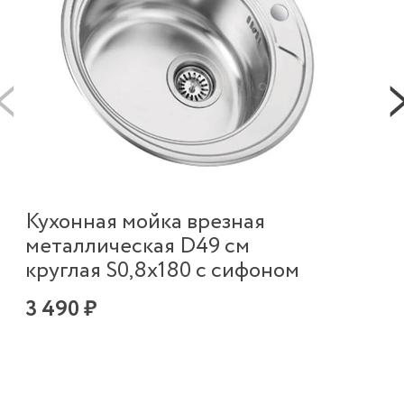
Ку
Кухонная мойка врезная
ме
металлическая D49 см
Мет
круглая S0,8х180 с сифоном
гар
4 
3 490 ₽