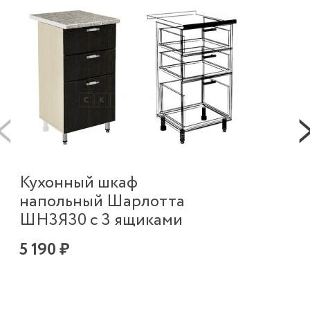
К
Кухонный шкаф
в
напольный Шарлотта
п
ШН3Я30 с 3 ящиками
Ш
5 190 ₽
2 