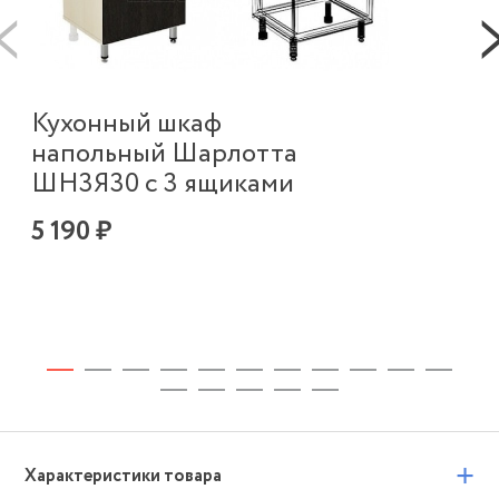
К
Кухонный шкаф
в
напольный Шарлотта
п
ШН3Я30 с 3 ящиками
Ш
5 190 ₽
2 
+
Характеристики товара