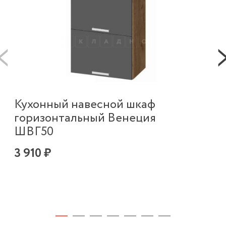
Кухонный навесной шкаф
К
горизонтальный Венеция
г
ШВГ50
Ш
3 910 ₽
5 