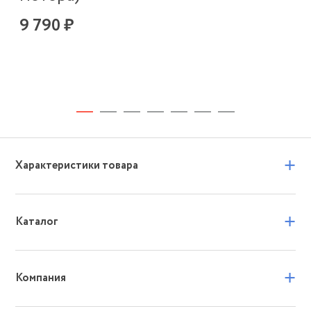
с
9 790 ₽
3 
+
Характеристики товара
+
Каталог
+
Компания