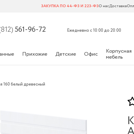
ЗАКУПКА ПО 44-ФЗ И 223-ФЗ
О нас
Доставка
Опл
(812)
561-96-72
Ежедневно с 10:00 до 20:00
Корпусная
анные
Прихожие
Детские
Офис
мебель
я 160 белый древесный
К
А