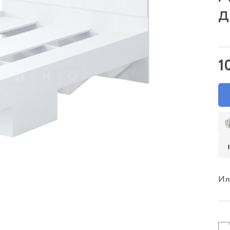
д
1
Ил