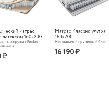
ический матрас
Матрас Классик ультра
 с латексом 160х200
160х200
висимых пружин Pocket
Независимый пружинный блок 
силением.
16 190 ₽
0 ₽