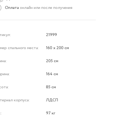
Оплата
онлайн или после получения
тикул:
21999
мер спального места:
160 х 200 см
ина:
205 см
рина:
164 см
сота:
85 см
териал корпуса:
ЛДСП
с:
97 кг