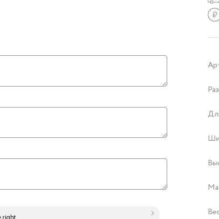
Ар
Раз
Дл
Ши
Вы
Ма
Ве