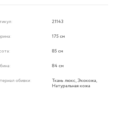
тикул:
21143
рина:
175 см
сота:
85 см
бина:
84 см
териал обивки:
Ткань люкс, Экокожа,
Натуральная кожа