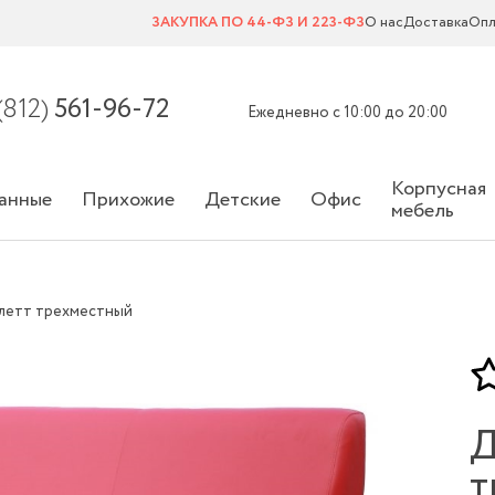
ЗАКУПКА ПО 44-ФЗ И 223-ФЗ
О нас
Доставка
Опл
(812)
561-96-72
Ежедневно с 10:00 до 20:00
Корпусная
анные
Прихожие
Детские
Офис
мебель
летт трехместный
Д
т