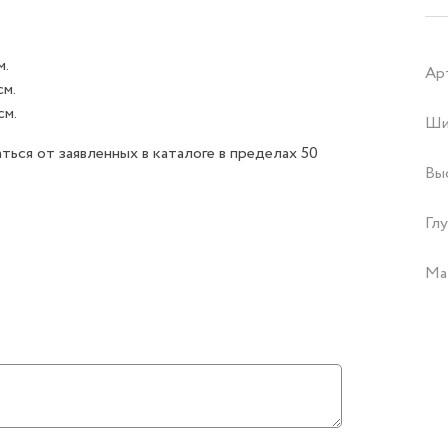
м.
Ар
см.
см.
Ши
ься от заявленных в каталоге в пределах 50
Вы
Глу
Ма