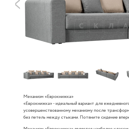
Механизм «Еврокнижка»
«Еврокнижка» - идеальный вариант для ежедневного
усовершенствованному механизму после трансформ
без петель между стыками. Потяните сидение впере
Механизм «Еврокнижка» является наиболее класси