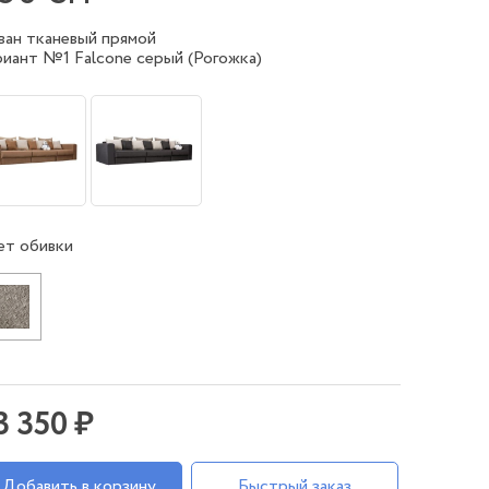
ван тканевый прямой
риант №1 Falcone серый (Рогожка)
ет обивки
3 350 ₽
Добавить в корзину
Быстрый заказ