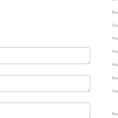
Вы
Глу
Ма
Ма
Ме
Бе
На
Ве