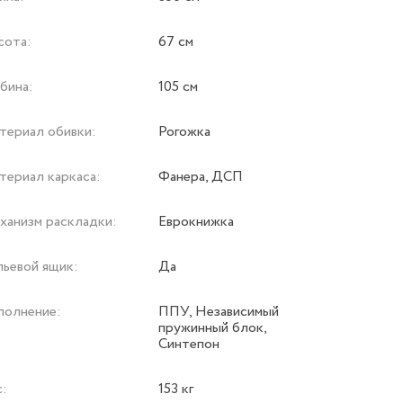
сота:
67 см
бина:
105 см
териал обивки:
Рогожка
териал каркаса:
Фанера, ДСП
ханизм раскладки:
Еврокнижка
льевой ящик:
Да
полнение:
ППУ, Независимый
пружинный блок,
Синтепон
с:
153 кг