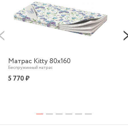
Матрас Kitty 80х160
Беспружинный матрас
Ма
5 770 ₽
Бес
7 