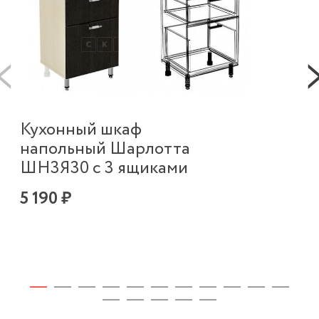
К
Кухонный шкаф
в
напольный Шарлотта
п
ШН3Я30 с 3 ящиками
Ш
5 190 ₽
2 