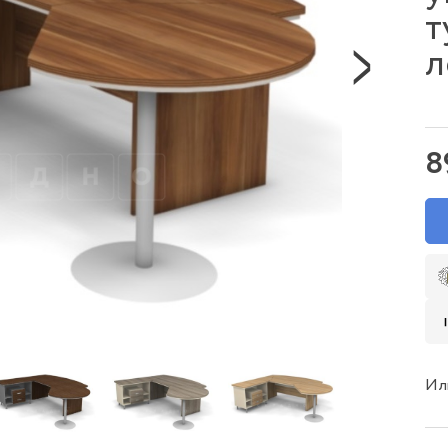
т
л
8
Ил