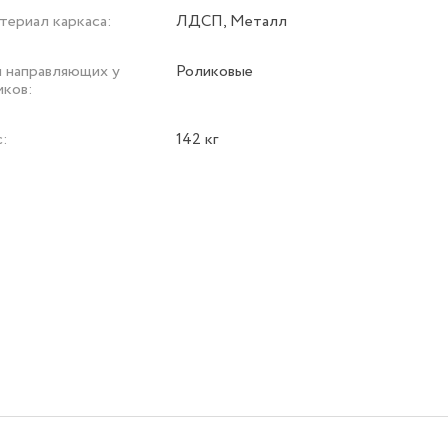
териал каркаса:
ЛДСП, Металл
п направляющих у
Роликовые
иков:
с:
142 кг