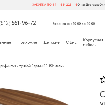
ЗАКУПКА ПО 44-ФЗ И 223-ФЗ
О нас
Доставка
Опл
(812)
561-96-72
Ежедневно с 10:00 до 20:00
Корпусная
анные
Прихожие
Детские
Офис
мебель
 брифингом и тумбой Берлин ВЕ115М левый
С
у