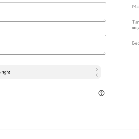
Ма
Ти
ящ
Ве