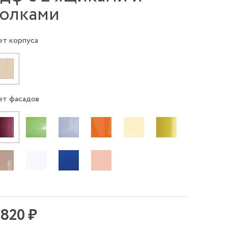
олками
ет корпуса
ет фасадов
 820 ₽