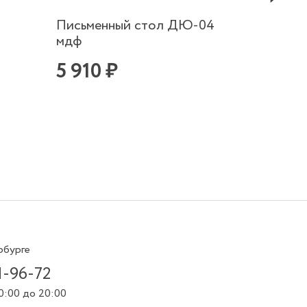
Письменный стол ДЮ-04
Шкаф 
мдф
с 3 ящ
5 910 ₽
10 3
рбурге
1-96-72
0:00 до 20:00