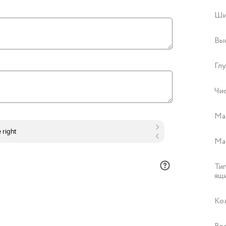
Ши
Вы
Глу
Чи
Ма
Ма
Ти
ящ
Ко