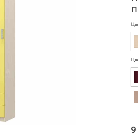
п
Цв
Цв
9