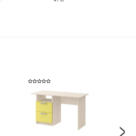
с:
47 кг