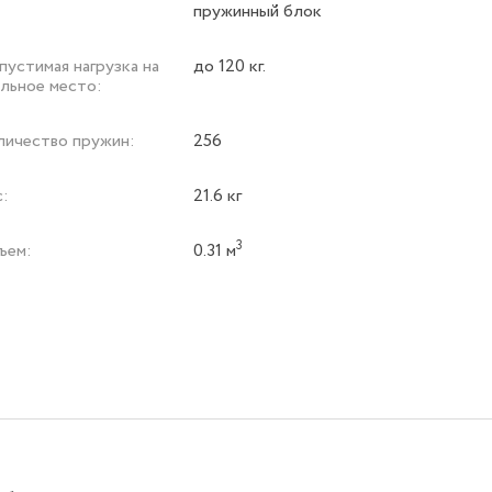
пружинный блок
устимая нагрузка на
до 120 кг.
альное место:
личество пружин:
256
с:
21.6 кг
3
ъем:
0.31 м