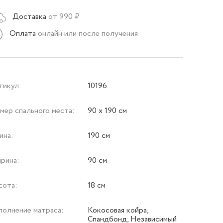
Доставка
от 990 ₽
Оплата
онлайн или после получения
тикул:
10196
мер спального места:
90 х 190 см
ина:
190 см
рина:
90 см
сота:
18 см
полнение матраса:
Кокосовая койра,
Спандбонд, Независимый