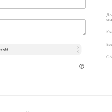
Доп
сп
Ко
Ве
Об