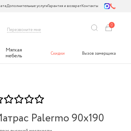
ата
Дополнительные услуги
Гарантия и возврат
Контакты
0
Перезвоните мне
Мягкая
Скидки
Вызов замерщика
мебель
атрас Palermo 90х190
трас высокой жесткости.