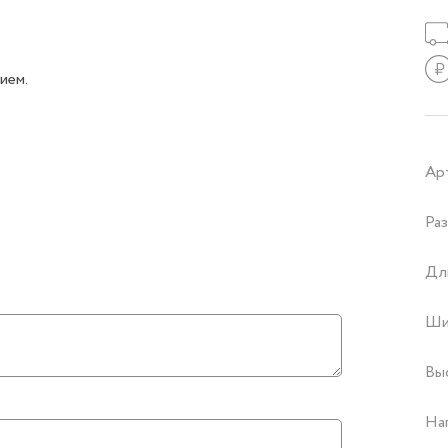
ием.
Ар
Раз
Дл
Ши
Вы
На