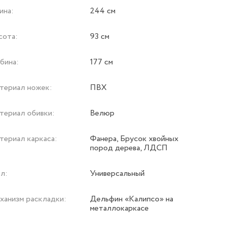
ина:
244 см
сота:
93 см
бина:
177 см
териал ножек:
ПВХ
териал обивки:
Велюр
териал каркаса:
Фанера, Брусок хвойных
пород дерева, ЛДСП
л:
Универсальный
ханизм раскладки:
Дельфин «Калипсо» на
металлокаркасе