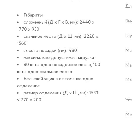
Дл
Габариты
Вы
сложенный (Д x Г х В, мм): 2440 x
1770 x 930
Глу
спальное место (Д x Ш, мм): 2220 x
1560
высота посадки (мм): 480
Ма
максимально допустимая нагрузка:
80 кг на одно посадочное место, 100
Ма
кг на одно спальное место
Бельевой ящик в оттоманке одно
Ма
отделение
размер отделения (Д x Ш, мм): 1533
x 770 x 200
Уго
Ме