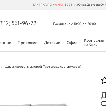
ЗАКУПКА ПО 44-ФЗ И 223-ФЗ
О нас
Доставка
Опл
(812)
561-96-72
Ежедневно с 10:00 до 20:00
Корпусная
анные
Прихожие
Детские
Офис
мебель
ны
›
Диван-кровать угловой Флэтфорд светло-серый
Д
Ф