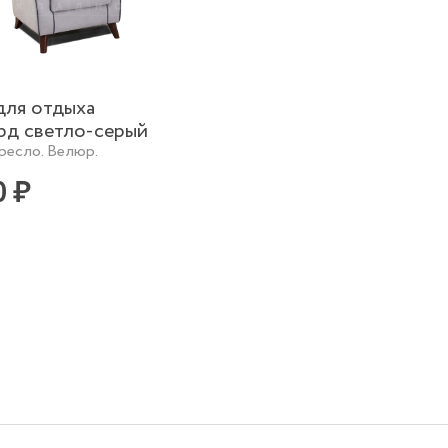
для отдыха
д светло-серый
ресло. Велюр.
0 ₽