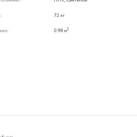
полнение:
ППУ, Синтепон
с:
72 кг
3
ъем:
0.98 м