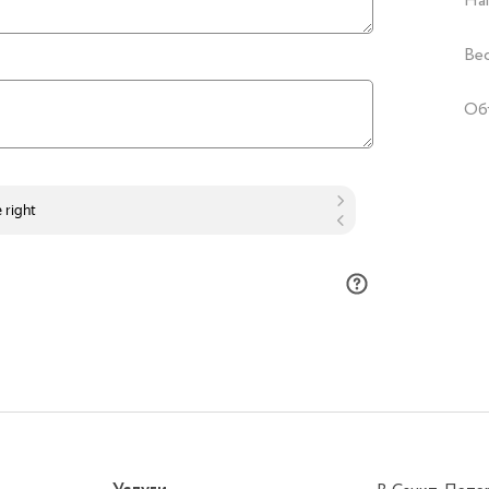
На
Ве
Об