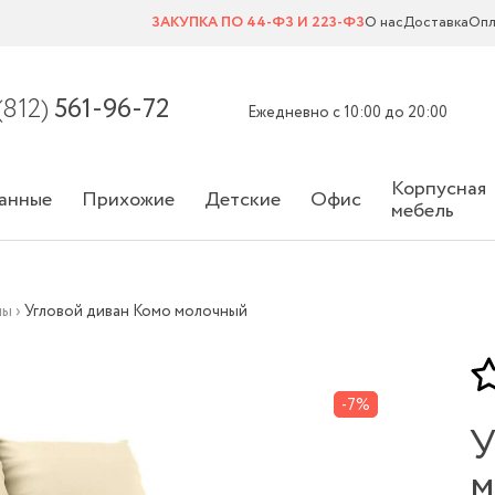
ЗАКУПКА ПО 44-ФЗ И 223-ФЗ
О нас
Доставка
Опл
(812)
561-96-72
Ежедневно с 10:00 до 20:00
Корпусная
анные
Прихожие
Детские
Офис
мебель
ны
›
Угловой диван Комо молочный
-7%
У
м