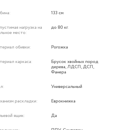
бина:
133 см
устимая нагрузка на
до 80 кг.
альное место:
териал обивки:
Рогожка
териал каркаса:
Брусок хвойных пород
дерева, ЛДСП, ДСП,
Фанера
л:
Универсальный
ханизм раскладки:
Еврокнижка
льевой ящик:
Да