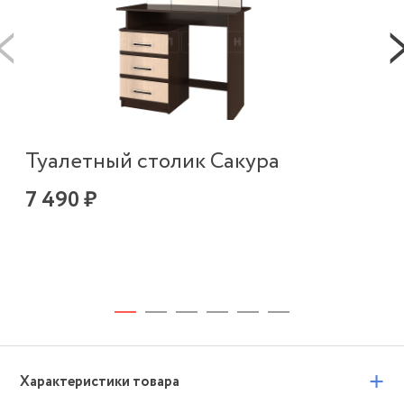
Туалетный столик Сакура
Шк
7 490 ₽
22
+
Характеристики товара