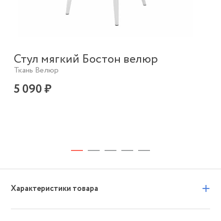
Ст
Стул мягкий Бостон велюр
Тка
Ткань Велюр
5 
5 090 ₽
+
Характеристики товара