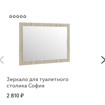
Зеркало для туалетного
Ту
столика София
Со
2 810 ₽
3 