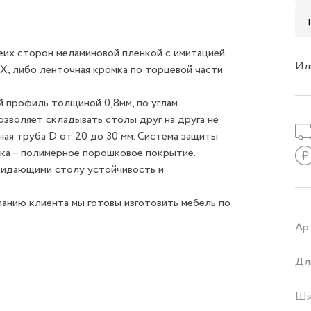
еих сторон меламиновой пленкой с имитацией
Ил
Х, либо ленточная кромка по торцевой части
й профиль толщиной 0,8мм, по углам
озволяет складывать столы друг на друга не
ая труба D от 20 до 30 мм. Система защиты
ска – полимерное порошковое покрытие.
ридающими столу устойчивость и
ланию клиента мы готовы изготовить мебель по
Ар
Дл
Ши