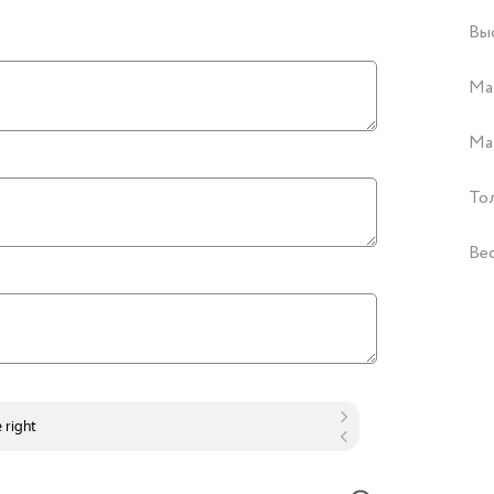
Вы
Ма
Ма
То
Ве