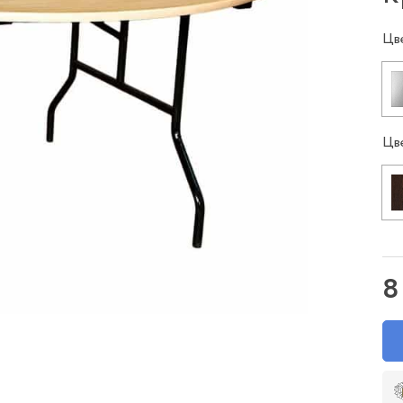
Цв
Цв
8