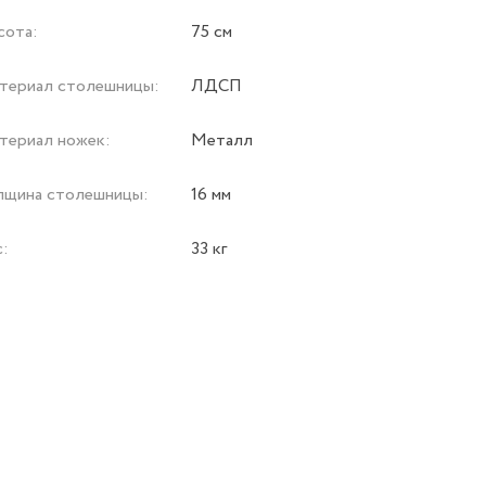
сота:
75 см
териал столешницы:
ЛДСП
териал ножек:
Металл
лщина столешницы:
16 мм
с:
33 кг