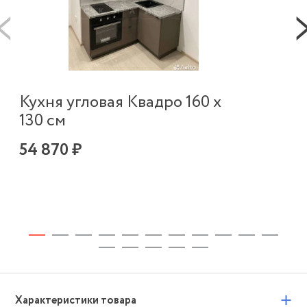
Кухня угловая Квадро 160 х
Ку
130 см
х 
54 870 ₽
65
+
Характеристики товара