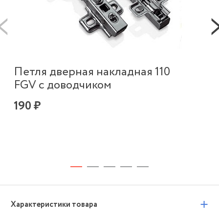
А
с
3 
Петля дверная накладная 110
FGV с доводчиком
190 ₽
+
Характеристики товара