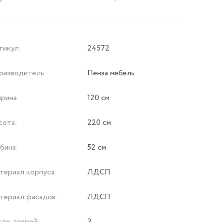
тикул:
24572
оизводитель:
Пенза мебель
рина:
120 см
сота:
220 см
бина:
52 см
териал корпуса:
ЛДСП
териал фасадов:
ЛДСП
сло дверей:
3