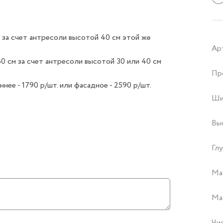
 за счет антресоли высотой 40 см этой же
Ар
0 см за счет антресоли высотой 30 или 40 см
Пр
е - 1790 р/шт. или фасадное - 2590 р/шт.
Ши
Вы
Глу
Ма
Ма
Чи