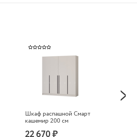
Шкаф распашной Смарт
Шкаф 
кашемир 200 см
кашеми
22 670 ₽
19 5