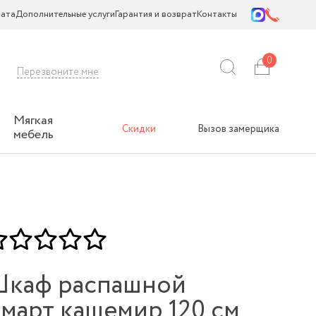
ата
Дополнительные услуги
Гарантия и возврат
Контакты
0
Перезвоните мне
Мягкая
Скидки
Вызов замерщика
мебель
каф распашной
март кашемир 120 см