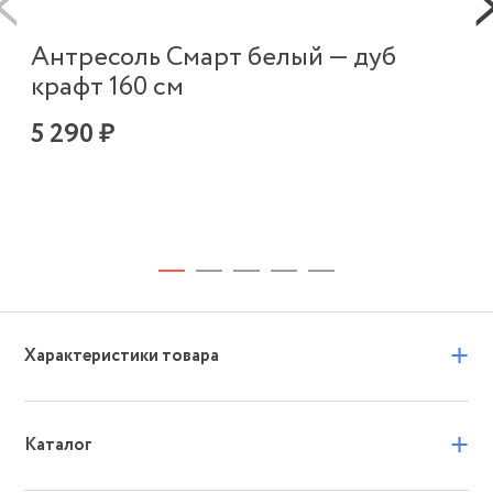
Антресоль Смарт белый — дуб
крафт 160 см
5 290 ₽
Ш
бе
9 
+
Характеристики товара
+
Каталог