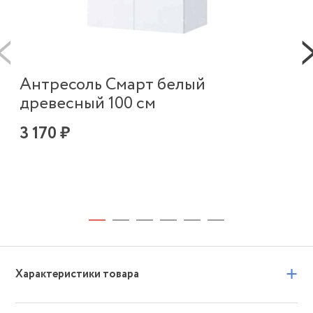
Антресоль Смарт белый
древесный 100 см
3 170 ₽
Ш
бе
9 
+
Характеристики товара