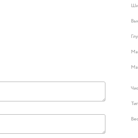
Ши
Вы
Глу
Ма
Ма
Чи
Тип
Ве