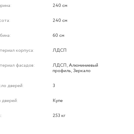
рина:
240 см
сота:
240 см
бина:
60 см
териал корпуса:
ЛДСП
териал фасадов:
ЛДСП, Алюминиевый
профиль, Зеркало
сло дверей:
3
 дверей:
Купе
с:
253 кг