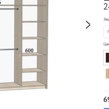
2
Зе
Цв
6