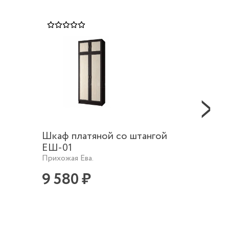
Шкаф платяной со штангой
Тумба 
ЕШ-01
Прихожа
Прихожая Ева.
5 95
9 580 ₽