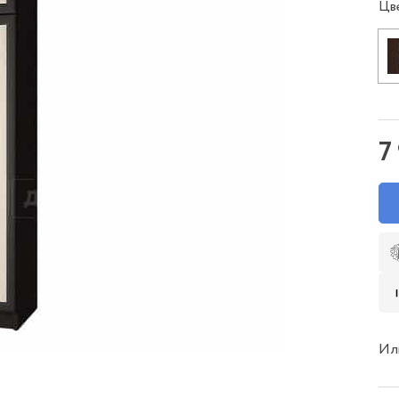
Цв
7
Ил