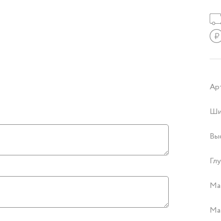
Ар
Ши
Вы
Глу
Ма
Ма