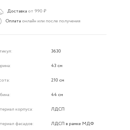
Доставка
от 990 ₽
Оплата
онлайн или после получения
тикул:
3630
рина:
43 см
сота:
210 см
бина:
44 см
териал корпуса:
ЛДСП
териал фасадов:
ЛДСП в рамке МДФ