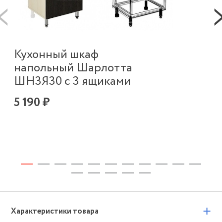
К
Кухонный шкаф
в
напольный Шарлотта
п
ШН3Я30 с 3 ящиками
Ш
5 190 ₽
2 
+
Характеристики товара