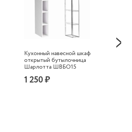
Кухонный навесной шкаф
Кухон
открытый бутылочница
пенал
Шарлотта ШВБО15
40 с 3
1 250 ₽
10 5