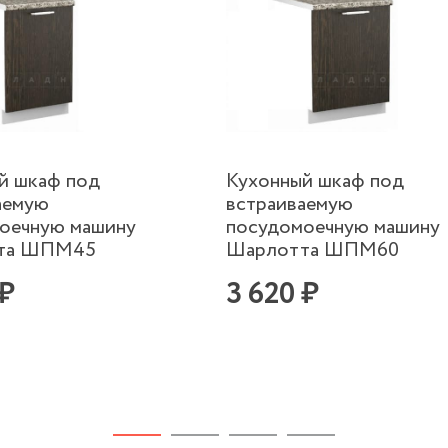
й шкаф под
Кухонный шкаф под
аемую
встраиваемую
оечную машину
посудомоечную машину
та ШПМ45
Шарлотта ШПМ60
 ₽
3 620 ₽