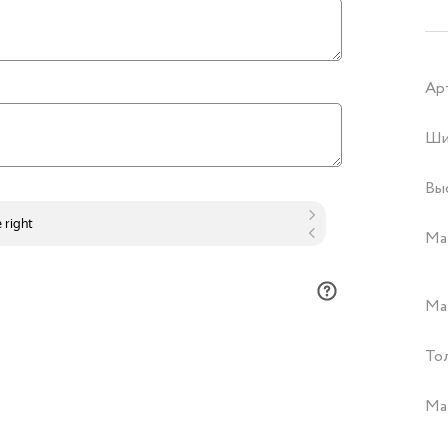
Ар
Ши
Вы
Ма
Ма
То
Ма