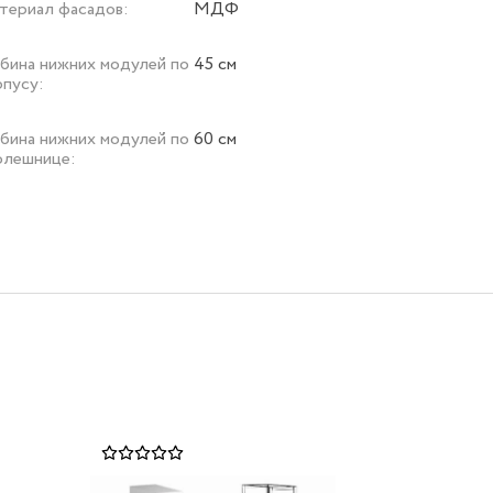
териал фасадов:
МДФ
убина нижних модулей по
45 см
рпусу:
убина нижних модулей по
60 см
олешнице: