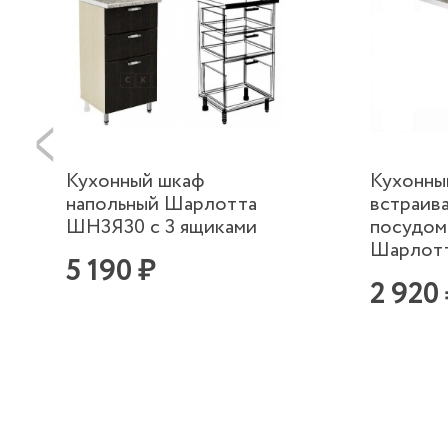
Кухонный шкаф
Кухонны
напольный Шарлотта
встраив
ШН3Я30 с 3 ящиками
посудом
Шарлот
5 190 ₽
2 920