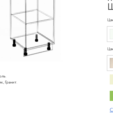
Цв
Цв
оль.
, Гранит.
С