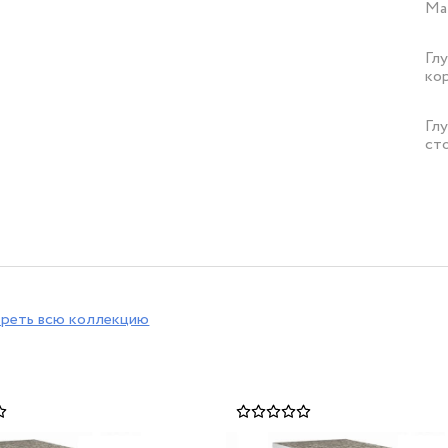
Ма
Гл
ко
Гл
ст
реть всю коллекцию