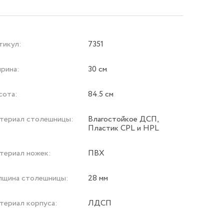
тикул:
7351
рина:
30 см
сота:
84.5 см
териал столешницы:
Влагостойкое ДСП,
Пластик CPL и HPL
териал ножек:
ПВХ
лщина столешницы:
28 мм
териал корпуса:
ЛДСП