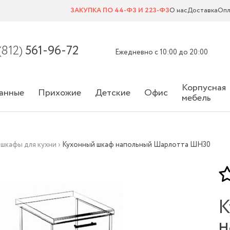
ЗАКУПКА ПО 44-ФЗ И 223-ФЗ
О нас
Доставка
Опл
(812)
561-96-72
Ежедневно с 10:00 до 20:00
Корпусная
анные
Прихожие
Детские
Офис
мебель
шкафы для кухни
›
Кухонный шкаф напольный Шарлотта ШН30
К
н