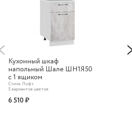
Кухонный шкаф
К
напольный Шале ШН1Я50
н
с 1 ящиком
с 
Стиль Лофт.
Сти
5 вариантов цветов.
5 в
6 510 ₽
7 