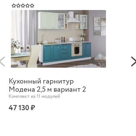
Кухонный гарнитур
К
Модена 2,5 м вариант 2
в
Комплект из 11 модулей
п
47 130 ₽
М
3 