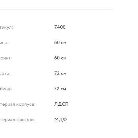
тикул:
7408
ина:
60 см
рина:
60 см
сота:
72 см
бина:
32 см
териал корпуса:
ЛДСП
териал фасадов:
МДФ