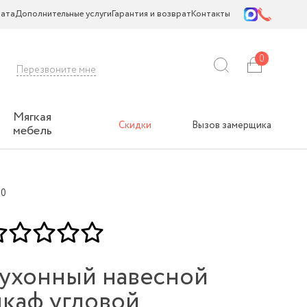
ата
Дополнительные услуги
Гарантия и возврат
Контакты
0
Перезвоните мне
Мягкая
Скидки
Вызов замерщика
мебель
60
ухонный навесной
каф угловой