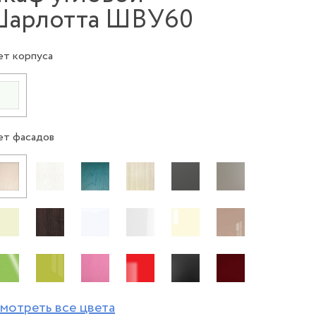
арлотта ШВУ60
ет корпуса
ет фасадов
мотреть все цвета