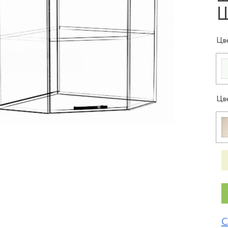
Ш
Цв
Цв
С