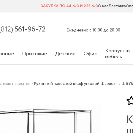
ЗАКУПКА ПО 44-ФЗ И 223-ФЗ
О нас
Доставка
Опл
(812)
561-96-72
Ежедневно с 10:00 до 20:00
Корпусная
анные
Прихожие
Детские
Офис
мебель
онные навесные
›
Кухонный навесной шкаф угловой Шарлотта ШВУ
К
ш