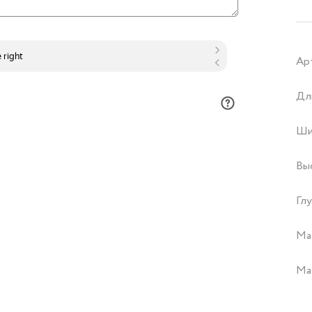
Ар
Дл
Ши
Вы
Глу
Ма
Ма