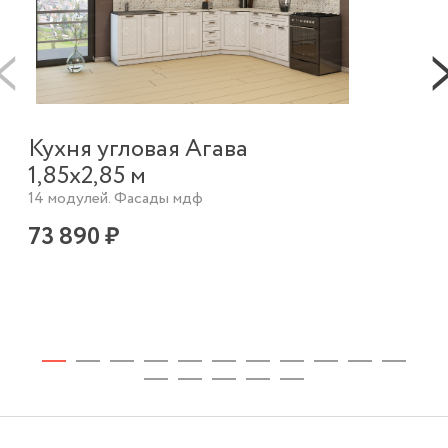
Кухня угловая Агава
Ку
1,85х2,85 м
2,
14 модулей. Фасады мдф
8 м
73 890 ₽
44