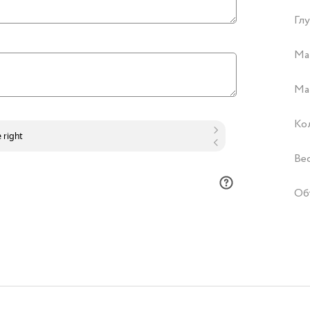
Глу
Ма
Ма
Ко
Ве
Об