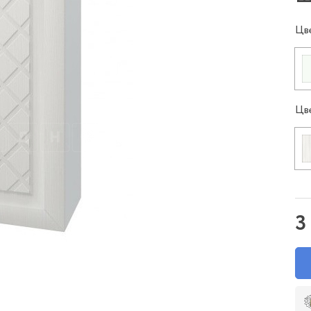
Цв
Цв
3