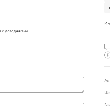
Ил
 с доводчиками.
Ар
Ши
Вы