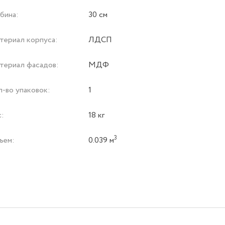
бина:
30 см
териал корпуса:
ЛДСП
териал фасадов:
МДФ
л-во упаковок:
1
с:
18 кг
3
ъем:
0.039 м