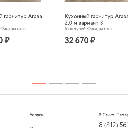
й гарнитур Агава
Кухонный гарнитур Агав
2,0 м вариант 3
. Фасады мдф
6 модулей. Фасады мдф
0 ₽
32 670 ₽
Услуги
В Санкт-Пете
8
(812)
56