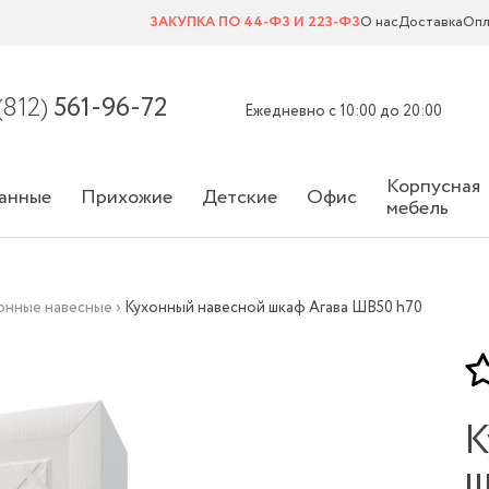
ЗАКУПКА ПО 44-ФЗ И 223-ФЗ
О нас
Доставка
Опл
(812)
561-96-72
Ежедневно с 10:00 до 20:00
Корпусная
анные
Прихожие
Детские
Офис
мебель
онные навесные
›
Кухонный навесной шкаф Агава ШВ50 h70
К
ш