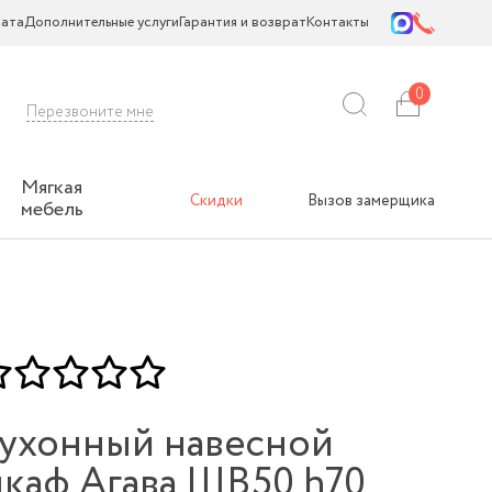
ата
Дополнительные услуги
Гарантия и возврат
Контакты
0
Перезвоните мне
Мягкая
Скидки
Вызов замерщика
мебель
ухонный навесной
каф Агава ШВ50 h70