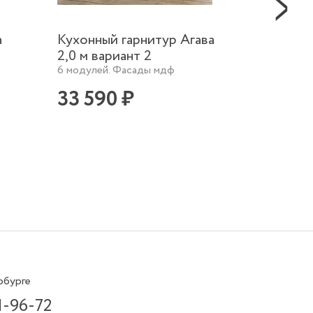
а
Кухонный гарнитур Агава
Кухонн
2,0 м вариант 2
1,5 м в
6 модулей. Фасады мдф
6 модул
33 590 ₽
27 0
рбурге
1-96-72