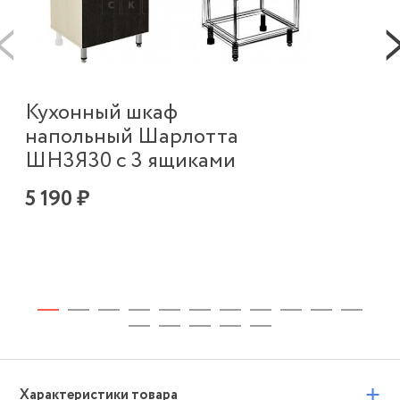
К
Кухонный шкаф
в
напольный Шарлотта
п
ШН3Я30 с 3 ящиками
Ш
5 190 ₽
2 
+
Характеристики товара