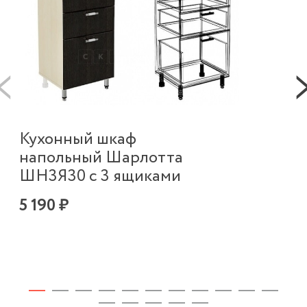
К
Кухонный шкаф
в
напольный Шарлотта
п
ШН3Я30 с 3 ящиками
Ш
5 190 ₽
2 