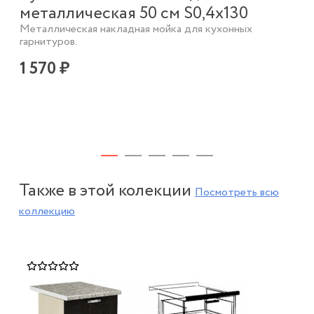
Ку
металлическая 50 см S0,4х130
ме
Металлическая накладная мойка для кухонных
гарнитуров.
Мет
гар
1 570 ₽
3 
Также в этой колекции
Посмотреть всю
коллекцию