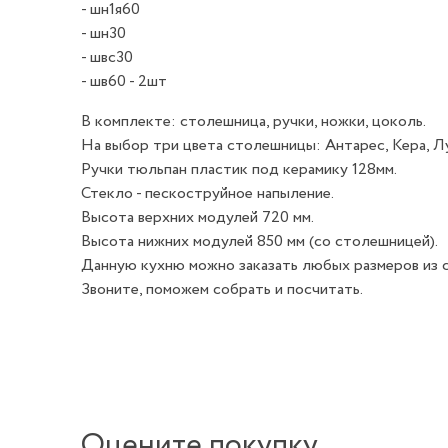
- шн1я60
- шн30
- швс30
- шв60 - 2шт
В комплекте: столешница, ручки, ножки, цоколь.
На выбор три цвета столешницы: Антарес, Кера, Лу
Ручки тюльпан пластик под керамику 128мм.
Стекло - пескоструйное напыление.
Высота верхних модулей 720 мм.
Высота нижних модулей 850 мм (со столешницей).
Данную кухню можно заказать любых размеров из 
Звоните, поможем собрать и посчитать.
Оцените покупку