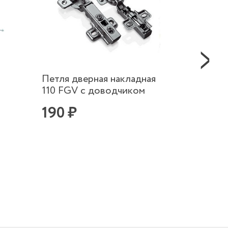
Петля дверная накладная
Напра
110 FGV с доводчиком
полно
45х40
190 ₽
850 