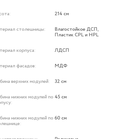
сота:
214 см
териал столешницы:
Влагостойкое ДСП,
Пластик CPL и HPL
териал корпуса:
ЛДСП
териал фасадов:
МДФ
убина верхних модулей:
32 см
убина нижних модулей по
45 см
рпусу:
убина нижних модулей по
60 см
олешнице: