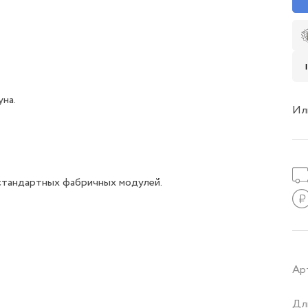
на.
Ил
стандартных фабричных модулей.
Ар
Дл