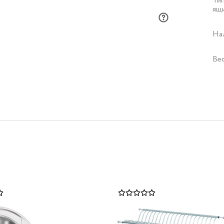
Ти
ящ
На
Ве