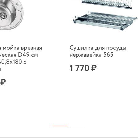
я мойка врезная
Сушилка для посуды
ческая D49 см
нержавейка 565
S0,8х180 с
1 770 ₽
м
 ₽