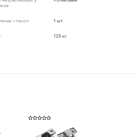
п направляющих у
Роликовые
иков:
личие стекол:
1 шт.
с:
120 кг