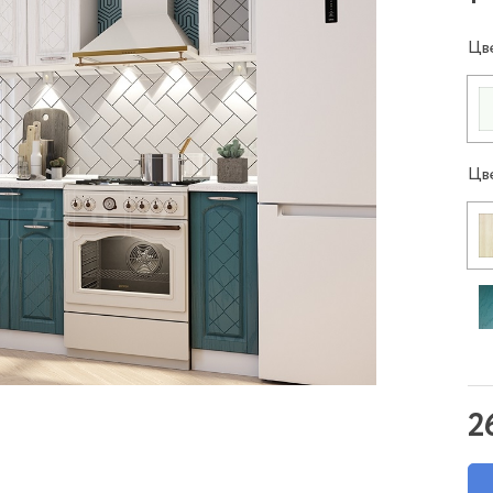
Цв
Цв
2