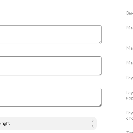
Вы
Ма
Ма
Ма
Гл
Гл
ко
Гл
ст