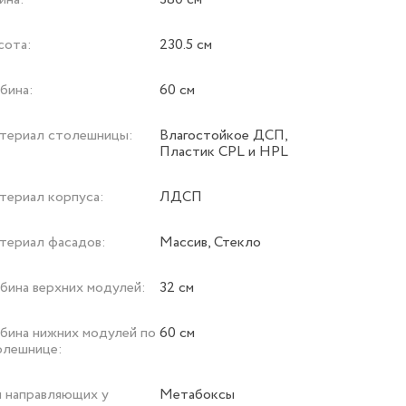
сота:
230.5 см
бина:
60 см
териал столешницы:
Влагостойкое ДСП,
Пластик CPL и HPL
териал корпуса:
ЛДСП
териал фасадов:
Массив, Стекло
убина верхних модулей:
32 см
убина нижних модулей по
60 см
олешнице:
п направляющих у
Метабоксы