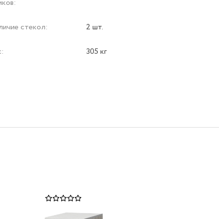
иков:
личие стекол:
2 шт.
с:
305 кг