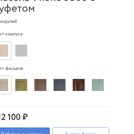
уфетом
 модулей
ет корпуса
ет фасадов
12 100 ₽