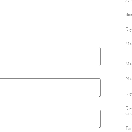
Вы
Глу
Ма
Ма
Ма
Гл
Гл
ст
Ти