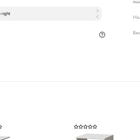
ящ
На
Ве