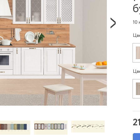
б
10
Цв
Цв
2