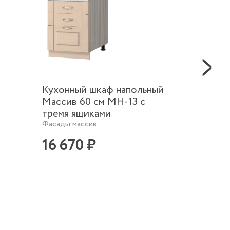
Кухонный шкаф напольный
Кухон
Массив 60 см МН-13 с
Масси
тремя ящиками
Фасады 
Фасады массив
21 4
16 670 ₽