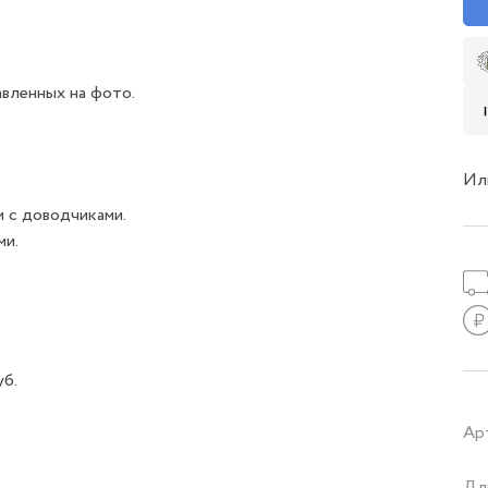
авленных на фото.
Ил
 с доводчиками.
ми.
уб.
Ар
Дл