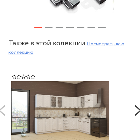
Петля дверная накладная 110
Ку
FGV с доводчиком
Также в этой колекции
Посмотреть всю
ме
190 ₽
коллекцию
Мет
кух
1 