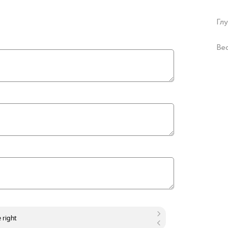
Глу
Ве