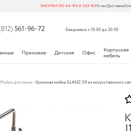
ЗАКУПКА ПО 44-ФЗ И 223-ФЗ
О нас
Доставка
Опл
(812)
561-96-72
Ежедневно с 10:00 до 20:00
Корпусная
анные
Прихожие
Детские
Офис
мебель
›
Мойки для кухни
›
Кухонная мойка GLANZ J10 из искусственного кам
К
J