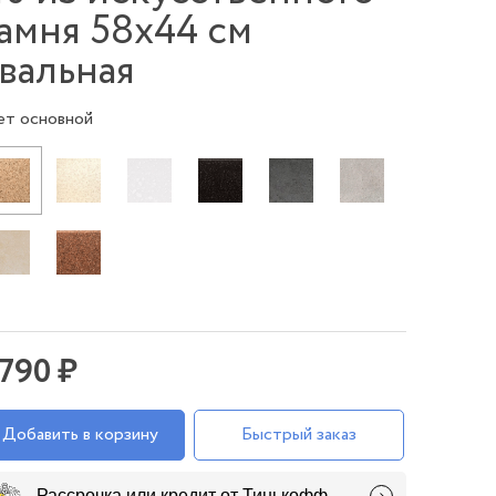
амня 58х44 см
вальная
ет основной
 790 ₽
Добавить в корзину
Быстрый заказ
Рассрочка или кредит от Тинькофф