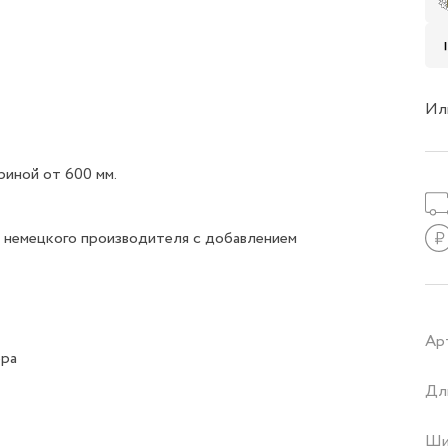
Ил
иной от 600 мм.
т немецкого производителя с добавлением
Ар
бра
Дл
Ши